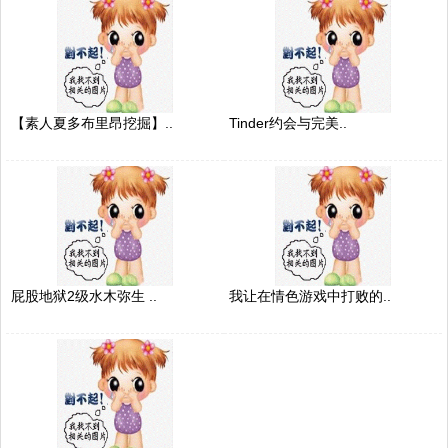
【素人夏多布里昂挖掘】..
Tinder约会与完美..
屁股地狱2级水木弥生 ..
我让在情色游戏中打败的..